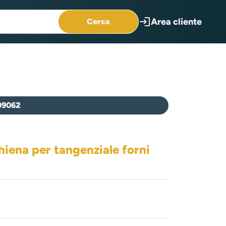
login
Area cliente
Cerca
09062
iena per tangenziale forni