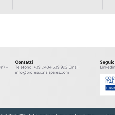
Contatti
Seguic
Pn) –
Telefono
:+39 0434 639 992
Email:
Linkedi
info@professionalspares.com