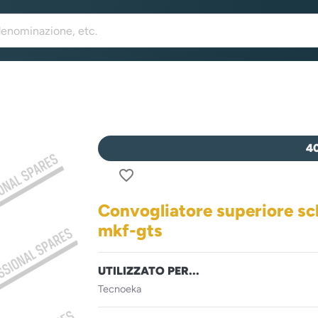
4
favorite_border
Convogliatore superiore sch
mkf-gts
UTILIZZATO PER...
Tecnoeka