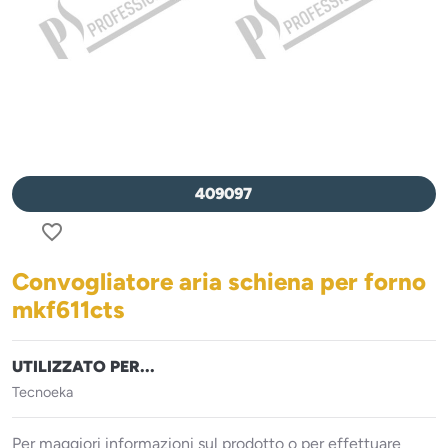
409097
favorite_border
Convogliatore aria schiena per forno
mkf611cts
UTILIZZATO PER...
Tecnoeka
Per maggiori informazioni sul prodotto o per effettuare