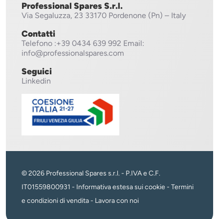
Professional Spares S.r.l.
Via Segaluzza, 23
33170 Pordenone (Pn) – Italy
Contatti
Telefono
:+39 0434 639 992
Email:
info@professionalspares.com
Seguici
Linkedin
© 2026 Professional Spares s.r.l. - P.IVA e C.F.
IT01559800931 -
Informativa estesa sui cookie
-
Termini
e condizioni di vendita
-
Lavora con noi