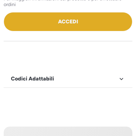
ordini
ACCEDI
Codici Adattabili

MARCHIO
Tecnoeka