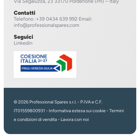
Via Segaluzza, 23
33170 Pordenone (Pn) – Italy
Contatti
Telefono
:+39 0434 639 992
Email:
info@professionalspares.com
Seguici
Linkedin
© 2026 Professional Spares s.r.l. - P.IVA e C.F.
IT01559800931 -
Informativa estesa sui cookie
-
Termini
e condizioni di vendita
-
Lavora con noi