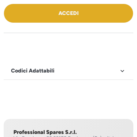
ACCEDI
Codici Adattabili

MARCHIO
Desmon
Professional Spares S.r.l.