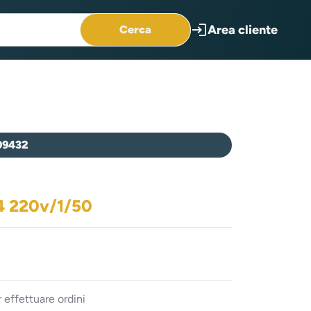
login
Area cliente
Cerca
09432
4 220v/1/50
 effettuare ordini