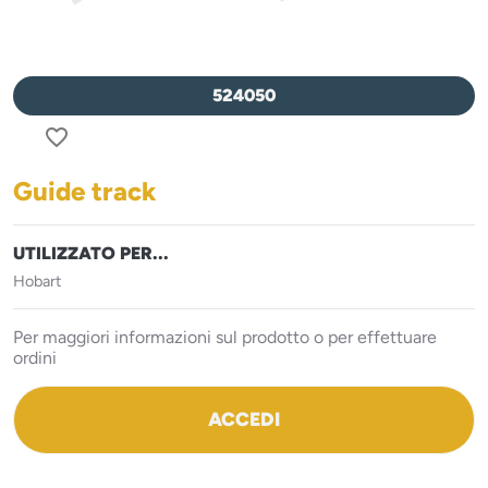
524050
favorite_border
Guide track
UTILIZZATO PER...
Hobart
Per maggiori informazioni sul prodotto o per effettuare
ordini
ACCEDI