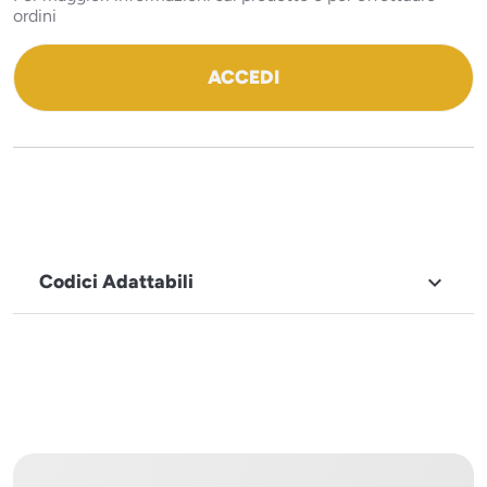
ordini
ACCEDI
Codici Adattabili

MARCHIO
ILSA