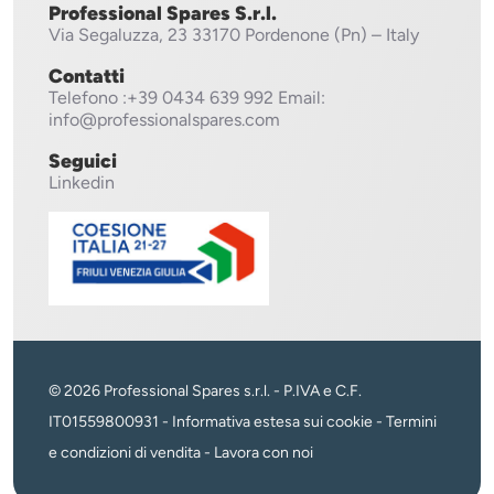
Professional Spares S.r.l.
Via Segaluzza, 23
33170 Pordenone (Pn) – Italy
Contatti
Telefono
:+39 0434 639 992
Email:
info@professionalspares.com
Seguici
Linkedin
© 2026 Professional Spares s.r.l. - P.IVA e C.F.
IT01559800931 -
Informativa estesa sui cookie
-
Termini
e condizioni di vendita
-
Lavora con noi