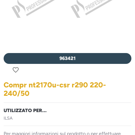
963421
favorite_border
Compr nt2170u-csr r290 220-
240/50
UTILIZZATO PER...
ILSA
Per maggiori informazioni sul prodotto o per effettuare