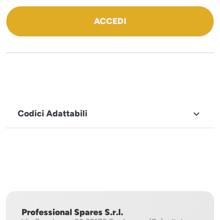
ACCEDI
Codici Adattabili

MARCHIO
ILSA
Professional Spares S.r.l.