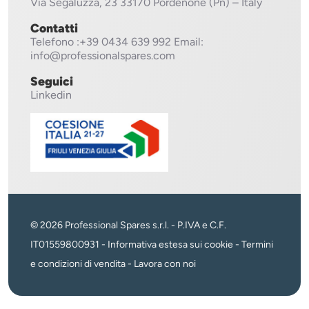
Via Segaluzza, 23
33170 Pordenone (Pn) – Italy
Contatti
Telefono
:+39 0434 639 992
Email:
info@professionalspares.com
Seguici
Linkedin
© 2026 Professional Spares s.r.l. - P.IVA e C.F.
IT01559800931 -
Informativa estesa sui cookie
-
Termini
e condizioni di vendita
-
Lavora con noi