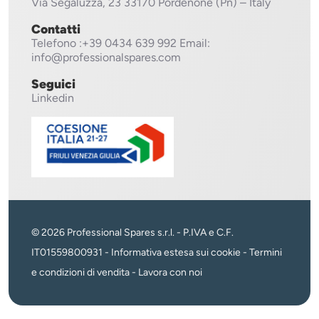
Via Segaluzza, 23
33170 Pordenone (Pn) – Italy
Contatti
Telefono
:+39 0434 639 992
Email:
info@professionalspares.com
Seguici
Linkedin
© 2026 Professional Spares s.r.l. - P.IVA e C.F.
IT01559800931 -
Informativa estesa sui cookie
-
Termini
e condizioni di vendita
-
Lavora con noi