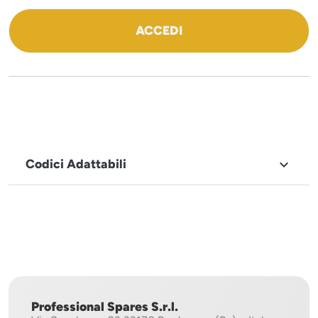
ACCEDI
Codici Adattabili

MARCHIO
ILSA
Professional Spares S.r.l.