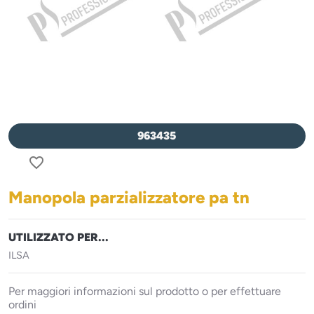
963435
favorite_border
Manopola parzializzatore pa tn
UTILIZZATO PER...
ILSA
Per maggiori informazioni sul prodotto o per effettuare
ordini