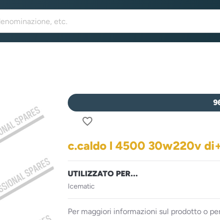
9
favorite_border
c.caldo l 4500 30w220v di+
UTILIZZATO PER...
Icematic
Per maggiori informazioni sul prodotto o per