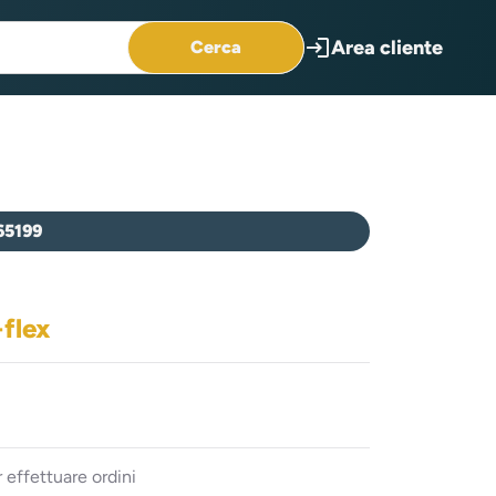
login
Area cliente
Cerca
65199
flex
 effettuare ordini