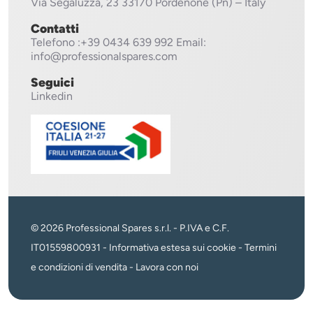
Via Segaluzza, 23
33170 Pordenone (Pn) – Italy
Contatti
Telefono
:+39 0434 639 992
Email:
info@professionalspares.com
Seguici
Linkedin
© 2026 Professional Spares s.r.l. - P.IVA e C.F.
IT01559800931 -
Informativa estesa sui cookie
-
Termini
e condizioni di vendita
-
Lavora con noi