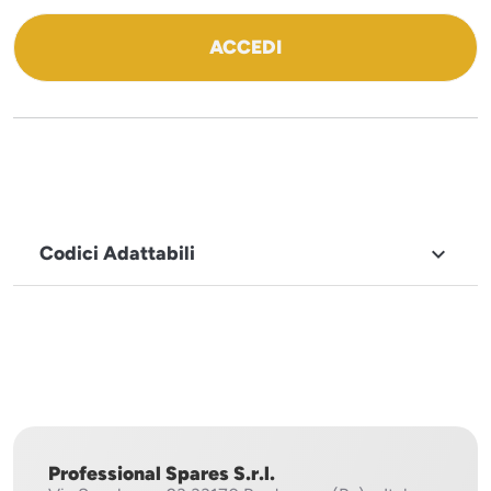
ACCEDI
Codici Adattabili

MARCHIO
Icematic
Professional Spares S.r.l.