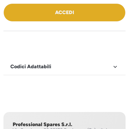
ACCEDI
Codici Adattabili

MARCHIO
Icematic
Professional Spares S.r.l.