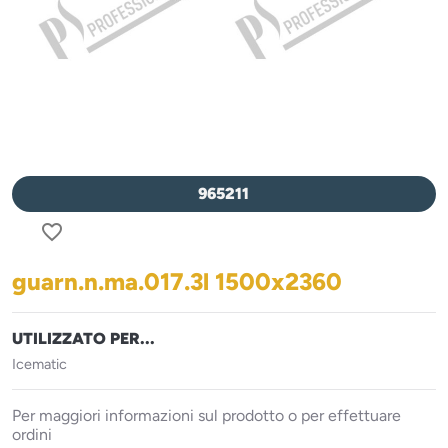
965211
favorite_border
guarn.n.ma.017.3l 1500x2360
UTILIZZATO PER...
Icematic
Per maggiori informazioni sul prodotto o per effettuare
ordini