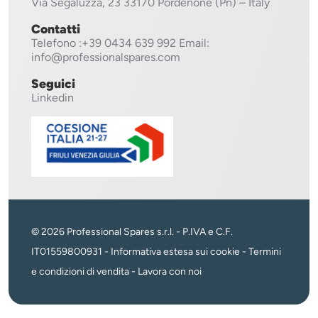
Via Segaluzza, 23
33170 Pordenone (Pn) – Italy
Contatti
Telefono
:+39 0434 639 992
Email:
info@professionalspares.com
Seguici
Linkedin
© 2026 Professional Spares s.r.l. - P.IVA e C.F.
IT01559800931 -
Informativa estesa sui cookie
-
Termini
e condizioni di vendita
-
Lavora con noi