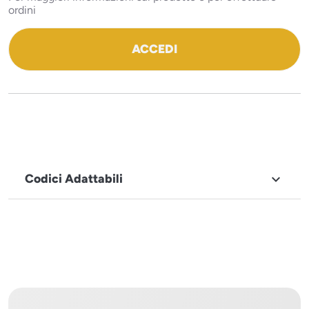
ordini
ACCEDI
Codici Adattabili

MARCHIO
Icematic