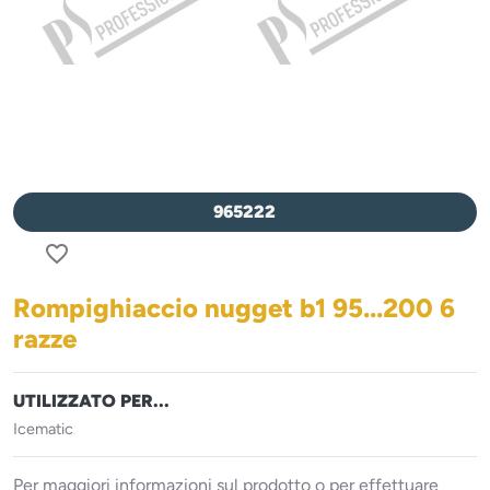
965222
favorite_border
Rompighiaccio nugget b1 95...200 6
razze
UTILIZZATO PER...
Icematic
Per maggiori informazioni sul prodotto o per effettuare