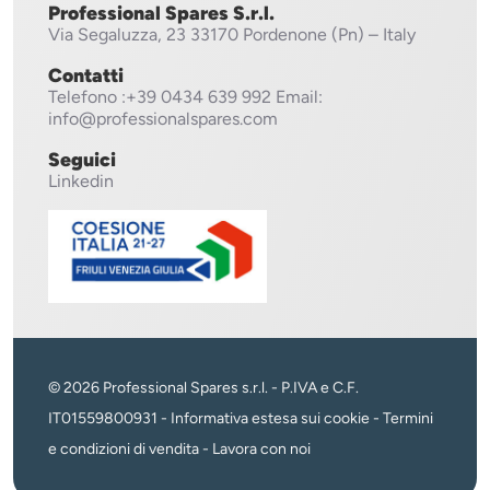
Professional Spares S.r.l.
Via Segaluzza, 23
33170 Pordenone (Pn) – Italy
Contatti
Telefono
:+39 0434 639 992
Email:
info@professionalspares.com
Seguici
Linkedin
© 2026 Professional Spares s.r.l. - P.IVA e C.F.
IT01559800931 -
Informativa estesa sui cookie
-
Termini
e condizioni di vendita
-
Lavora con noi