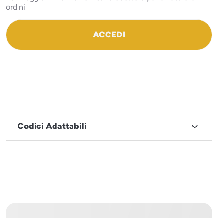
ordini
ACCEDI
Codici Adattabili

MARCHIO
Icematic