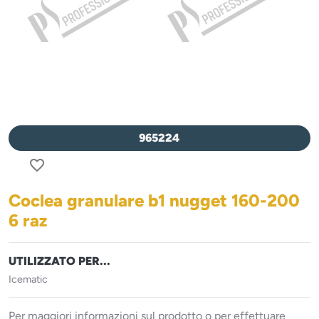
965224
favorite_border
Coclea granulare b1 nugget 160-200
6 raz
UTILIZZATO PER...
Icematic
Per maggiori informazioni sul prodotto o per effettuare