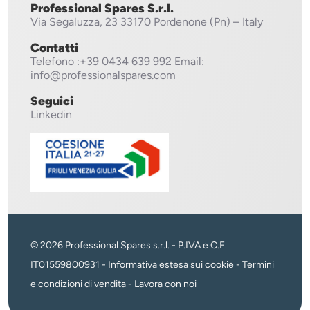
Professional Spares S.r.l.
Via Segaluzza, 23
33170 Pordenone (Pn) – Italy
Contatti
Telefono
:+39 0434 639 992
Email:
info@professionalspares.com
Seguici
Linkedin
© 2026 Professional Spares s.r.l. - P.IVA e C.F.
IT01559800931 -
Informativa estesa sui cookie
-
Termini
e condizioni di vendita
-
Lavora con noi