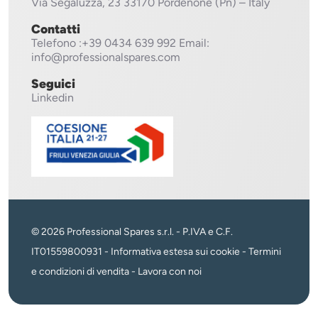
Via Segaluzza, 23
33170 Pordenone (Pn) – Italy
Contatti
Telefono
:+39 0434 639 992
Email:
info@professionalspares.com
Seguici
Linkedin
© 2026 Professional Spares s.r.l. - P.IVA e C.F.
IT01559800931 -
Informativa estesa sui cookie
-
Termini
e condizioni di vendita
-
Lavora con noi