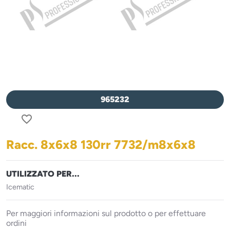
965232
favorite_border
Racc. 8x6x8 130rr 7732/m8x6x8
UTILIZZATO PER...
Icematic
Per maggiori informazioni sul prodotto o per effettuare
ordini