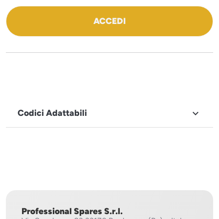
ACCEDI
Codici Adattabili

MARCHIO
Icematic
Professional Spares S.r.l.