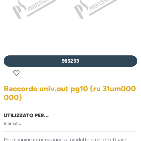
965233
favorite_border
Raccordo univ.out pg10 (ru 31um000
000)
UTILIZZATO PER...
Icematic
Per maggiori informazioni sul prodotto o per effettuare