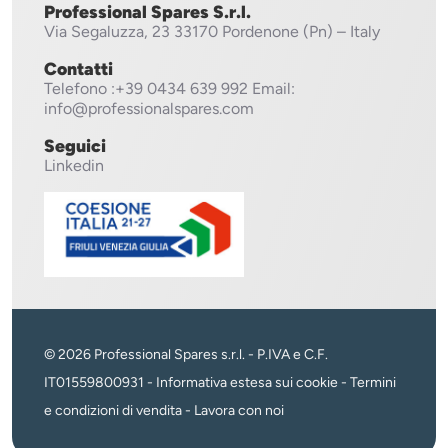
Professional Spares S.r.l.
Via Segaluzza, 23
33170 Pordenone (Pn) – Italy
Contatti
Telefono
:+39 0434 639 992
Email:
info@professionalspares.com
Seguici
Linkedin
© 2026 Professional Spares s.r.l. - P.IVA e C.F.
IT01559800931 -
Informativa estesa sui cookie
-
Termini
e condizioni di vendita
-
Lavora con noi