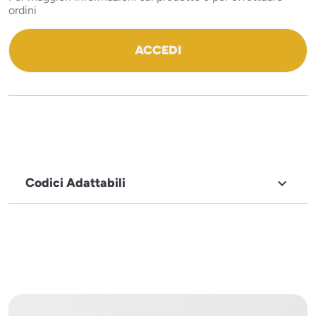
ordini
ACCEDI
Codici Adattabili

MARCHIO
Icematic