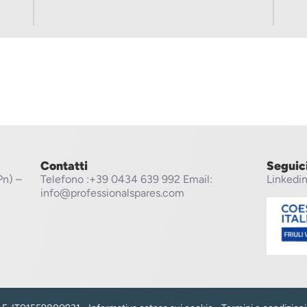
Contatti
Seguic
Pn) –
Telefono
:+39 0434 639 992
Email:
Linkedi
info@professionalspares.com