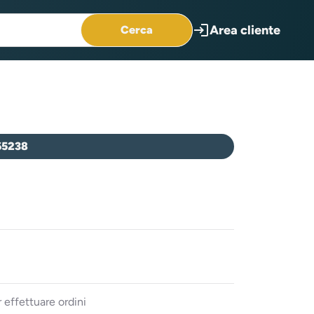
login
Area cliente
Cerca
65238
 effettuare ordini