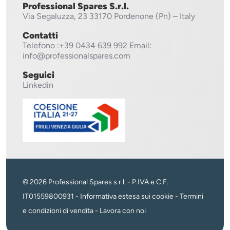
Professional Spares S.r.l.
Via Segaluzza, 23
33170 Pordenone (Pn) – Italy
Contatti
Telefono
:+39 0434 639 992
Email:
info@professionalspares.com
Seguici
Linkedin
© 2026 Professional Spares s.r.l. - P.IVA e C.F.
IT01559800931 -
Informativa estesa sui cookie
-
Termini
e condizioni di vendita
-
Lavora con noi