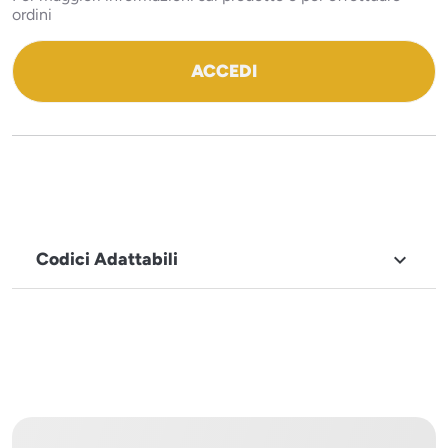
ordini
ACCEDI
Codici Adattabili

MARCHIO
Icematic