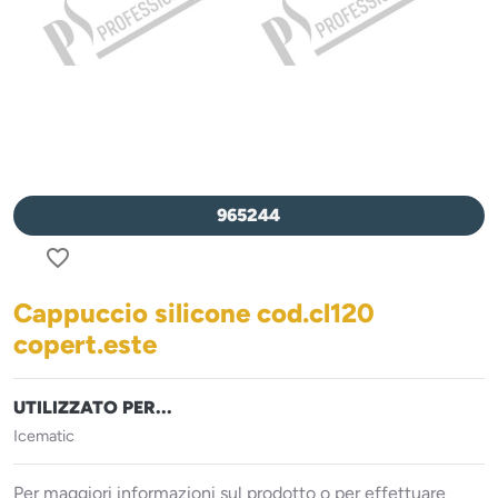
965244
favorite_border
Cappuccio silicone cod.cl120
copert.este
UTILIZZATO PER...
Icematic
Per maggiori informazioni sul prodotto o per effettuare