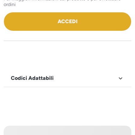
ordini
ACCEDI
Codici Adattabili

MARCHIO
Icematic