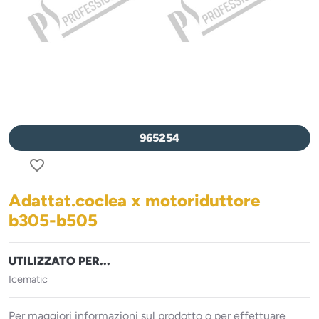
965254
favorite_border
Adattat.coclea x motoriduttore
b305-b505
UTILIZZATO PER...
Icematic
Per maggiori informazioni sul prodotto o per effettuare