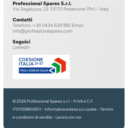
Professional Spares S.r.l.
Via Segaluzza, 23
33170 Pordenone (Pn) – Italy
Contatti
Telefono
:+39 0434 639 992
Email:
info@professionalspares.com
Seguici
Linkedin
© 2026 Professional Spares s.r.l. - P.IVA e C.F.
IT01559800931 -
Informativa estesa sui cookie
-
Termini
e condizioni di vendita
-
Lavora con noi