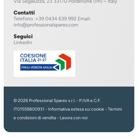
Via Segaluzza, 23
33170 Pordenone (Pn) – Italy
Contatti
Telefono
:+39 0434 639 992
Email:
info@professionalspares.com
Seguici
Linkedin
© 2026 Professional Spares s.r.l. - P.IVA e C.F.
IT01559800931 -
Informativa estesa sui cookie
-
Termini
e condizioni di vendita
-
Lavora con noi