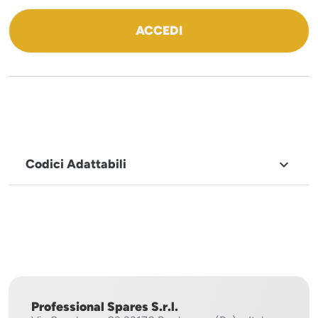
ACCEDI
Codici Adattabili

MARCHIO
Icematic
Professional Spares S.r.l.