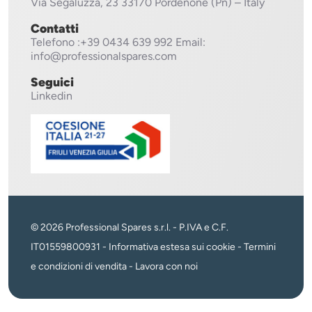
Via Segaluzza, 23
33170 Pordenone (Pn) – Italy
Contatti
Telefono
:+39 0434 639 992
Email:
info@professionalspares.com
Seguici
Linkedin
© 2026 Professional Spares s.r.l. - P.IVA e C.F.
IT01559800931 -
Informativa estesa sui cookie
-
Termini
e condizioni di vendita
-
Lavora con noi