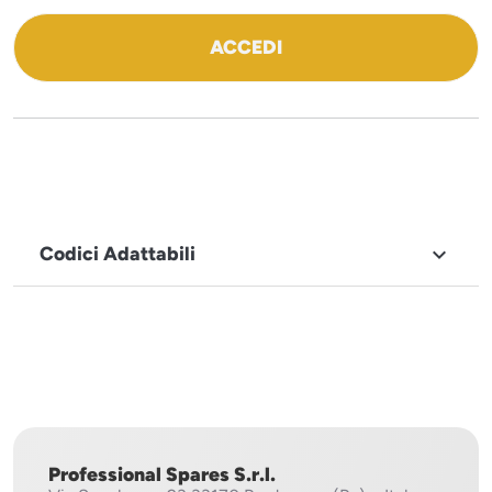
ACCEDI
Codici Adattabili

MARCHIO
Icematic
Professional Spares S.r.l.