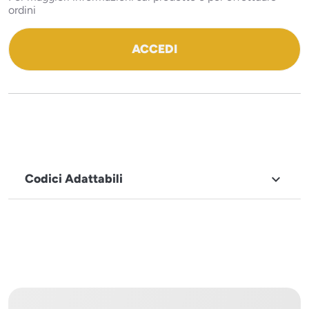
ordini
ACCEDI
Codici Adattabili

MARCHIO
Icematic