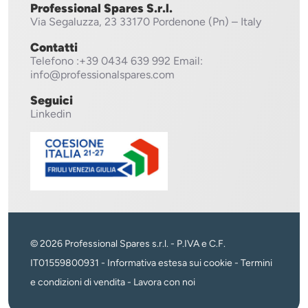
Professional Spares S.r.l.
Via Segaluzza, 23
33170 Pordenone (Pn) – Italy
Contatti
Telefono
:+39 0434 639 992
Email:
info@professionalspares.com
Seguici
Linkedin
© 2026 Professional Spares s.r.l. - P.IVA e C.F.
IT01559800931 -
Informativa estesa sui cookie
-
Termini
e condizioni di vendita
-
Lavora con noi