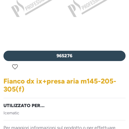
965276
favorite_border
Fianco dx ix+presa aria m145-205-
305(f)
UTILIZZATO PER...
Icematic
Per maggiori informazioni sul prodotto o per effettuare