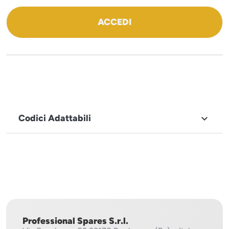
ACCEDI
Codici Adattabili

MARCHIO
Icematic
Professional Spares S.r.l.