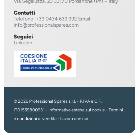
Via Segaluzza, 23
33170 Pordenone (Pn) – Italy
Contatti
Telefono
:+39 0434 639 992
Email:
info@professionalspares.com
Seguici
Linkedin
© 2026 Professional Spares s.r.l. - P.IVA e C.F.
IT01559800931 -
Informativa estesa sui cookie
-
Termini
e condizioni di vendita
-
Lavora con noi