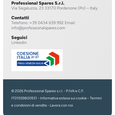
Professional Spares S.r.l.
Via Segaluzza, 23
33170 Pordenone (Pn) – Italy
Contatti
Telefono
:+39 0434 639 992
Email:
info@professionalspares.com
Seguici
Linkedin
© 2026 Professional Spares s.r.l. - P.IVA e C.F.
IT01559800931 -
Informativa estesa sui cookie
-
Termini
e condizioni di vendita
-
Lavora con noi