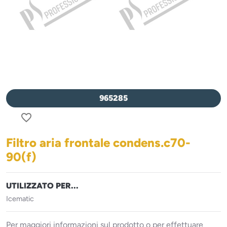
965285
favorite_border
Filtro aria frontale condens.c70-
90(f)
UTILIZZATO PER...
Icematic
Per maggiori informazioni sul prodotto o per effettuare