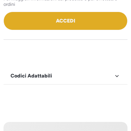
ordini
ACCEDI
Codici Adattabili

MARCHIO
Icematic