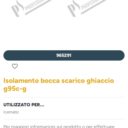
965291
favorite_border
Isolamento bocca scarico ghiaccio
g95c-g
UTILIZZATO PER...
Icematic
Per maggiori informazioni sul prodotto o per effettuare