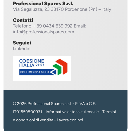
Professional Spares S.r.l.
Via Segaluzza, 23
33170 Pordenone (Pn) – Italy
Contatti
Telefono
:+39 0434 639 992
Email:
info@professionalspares.com
Seguici
Linkedin
© 2026 Professional Spares s.r.l. - P.IVA e C.F.
IT01559800931 -
Informativa estesa sui cookie
-
Termini
e condizioni di vendita
-
Lavora con noi