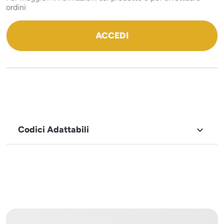
ordini
ACCEDI
Codici Adattabili

MARCHIO
Icematic