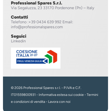
Professional Spares S.r.l.
Via Segaluzza, 23
33170 Pordenone (Pn) – Italy
Contatti
Telefono
:+39 0434 639 992
Email:
info@professionalspares.com
Seguici
Linkedin
© 2026 Professional Spares s.r.l. - P.IVA e C.F.
IT01559800931 -
Informativa estesa sui cookie
-
Termini
e condizioni di vendita
-
Lavora con noi