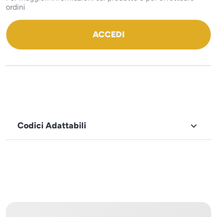
ordini
ACCEDI
Codici Adattabili

MARCHIO
Icematic