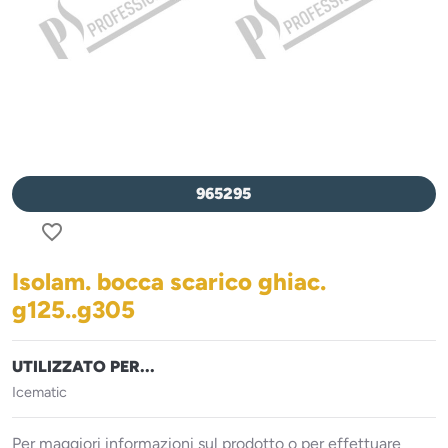
965295
favorite_border
Isolam. bocca scarico ghiac.
g125..g305
UTILIZZATO PER...
Icematic
Per maggiori informazioni sul prodotto o per effettuare