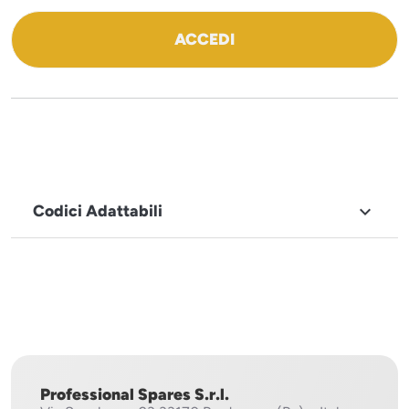
ACCEDI
Codici Adattabili

MARCHIO
Icematic
Professional Spares S.r.l.