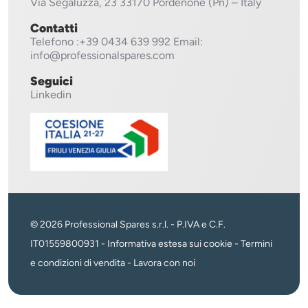
Via Segaluzza, 23
33170 Pordenone (Pn) – Italy
Contatti
Telefono
:+39 0434 639 992
Email:
info@professionalspares.com
Seguici
Linkedin
© 2026 Professional Spares s.r.l. - P.IVA e C.F.
IT01559800931 -
Informativa estesa sui cookie
-
Termini
e condizioni di vendita
-
Lavora con noi