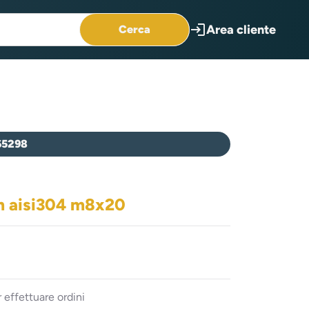
login
Area cliente
Cerca
65298
m aisi304 m8x20
 effettuare ordini