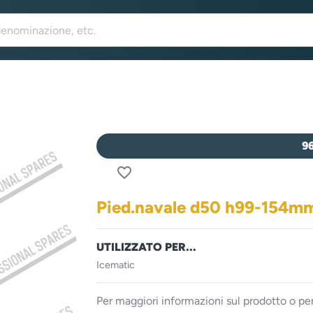
9
favorite_border
Pied.navale d50 h99-154m
UTILIZZATO PER...
Icematic
Per maggiori informazioni sul prodotto o per