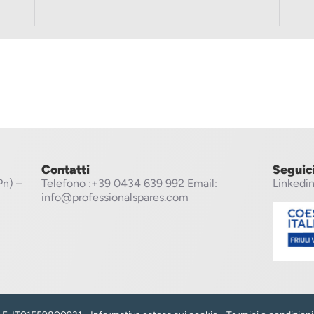
Contatti
Seguic
Pn) –
Telefono
:+39 0434 639 992
Email:
Linkedi
info@professionalspares.com