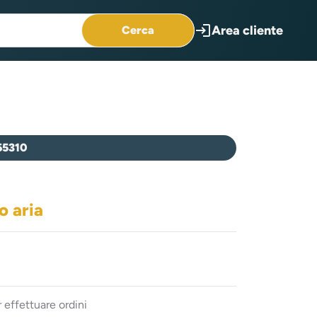
login
Area cliente
Cerca
65310
o aria
 effettuare ordini