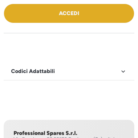
ACCEDI
Codici Adattabili

MARCHIO
Icematic
Professional Spares S.r.l.