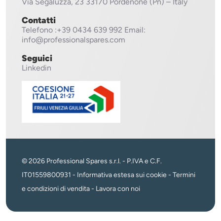
Via Segaluzza, 23
33170 Pordenone (Pn) – Italy
Contatti
Telefono
:+39 0434 639 992
Email:
info@professionalspares.com
Seguici
Linkedin
© 2026 Professional Spares s.r.l. - P.IVA e C.F.
IT01559800931 -
Informativa estesa sui cookie
-
Termini
e condizioni di vendita
-
Lavora con noi