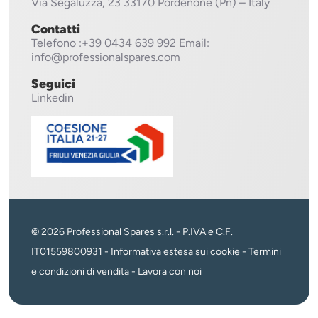
Via Segaluzza, 23
33170 Pordenone (Pn) – Italy
Contatti
Telefono
:+39 0434 639 992
Email:
info@professionalspares.com
Seguici
Linkedin
© 2026 Professional Spares s.r.l. - P.IVA e C.F.
IT01559800931 -
Informativa estesa sui cookie
-
Termini
e condizioni di vendita
-
Lavora con noi