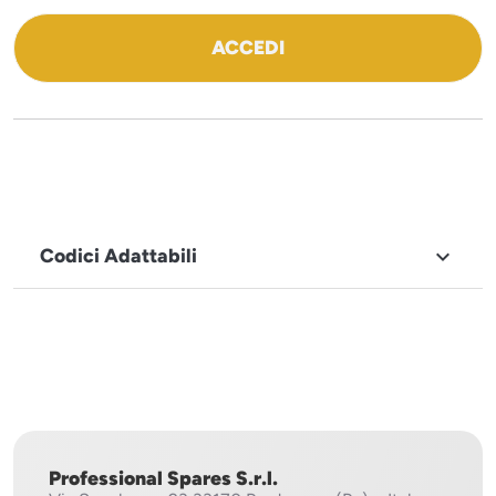
ACCEDI
Codici Adattabili

MARCHIO
Icematic
Professional Spares S.r.l.