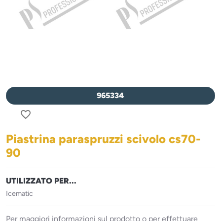
965334
favorite_border
Piastrina paraspruzzi scivolo cs70-
90
UTILIZZATO PER...
Icematic
Per maggiori informazioni sul prodotto o per effettuare