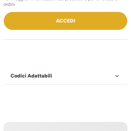
ordini
ACCEDI
Codici Adattabili

MARCHIO
Icematic