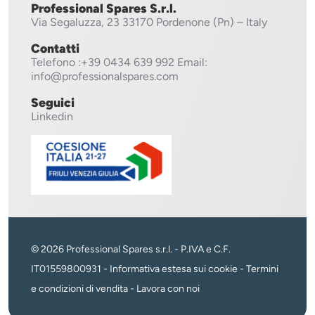
Professional Spares S.r.l.
Via Segaluzza, 23
33170 Pordenone (Pn) – Italy
Contatti
Telefono
:+39 0434 639 992
Email:
info@professionalspares.com
Seguici
Linkedin
© 2026 Professional Spares s.r.l. - P.IVA e C.F.
IT01559800931 -
Informativa estesa sui cookie
-
Termini
e condizioni di vendita
-
Lavora con noi