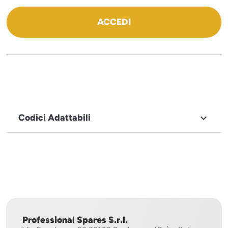
ACCEDI
Codici Adattabili

MARCHIO
Icematic
Professional Spares S.r.l.