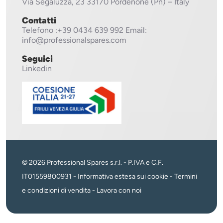
Via Segaluzza, 23
33170 Pordenone (Pn) – Italy
Contatti
Telefono
:+39 0434 639 992
Email:
info@professionalspares.com
Seguici
Linkedin
© 2026 Professional Spares s.r.l. - P.IVA e C.F.
IT01559800931 -
Informativa estesa sui cookie
-
Termini
e condizioni di vendita
-
Lavora con noi