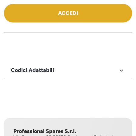
ACCEDI
Codici Adattabili

MARCHIO
Icematic
Professional Spares S.r.l.