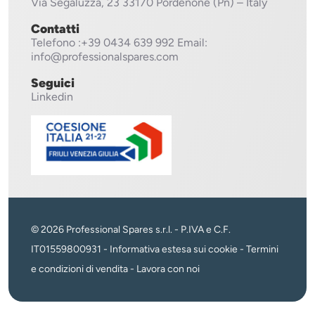
Via Segaluzza, 23
33170 Pordenone (Pn) – Italy
Contatti
Telefono
:+39 0434 639 992
Email:
info@professionalspares.com
Seguici
Linkedin
© 2026 Professional Spares s.r.l. - P.IVA e C.F.
IT01559800931 -
Informativa estesa sui cookie
-
Termini
e condizioni di vendita
-
Lavora con noi