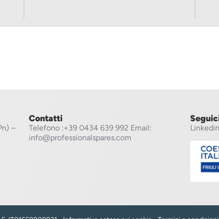
Contatti
Seguic
Pn) –
Telefono
:+39 0434 639 992
Email:
Linkedi
info@professionalspares.com