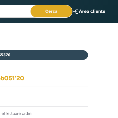
login
Area cliente
Cerca
65376
abb051'20
 effettuare ordini