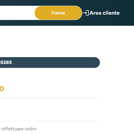
login
Area cliente
Cerca
65385
20
 effettuare ordini