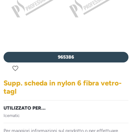
965386
favorite_border
Supp. scheda in nylon 6 fibra vetro-
tagl
UTILIZZATO PER...
Icematic
Per maggiori informazioni sul prodotto o per effettuare