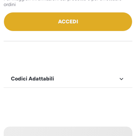
ordini
ACCEDI
Codici Adattabili

MARCHIO
Icematic