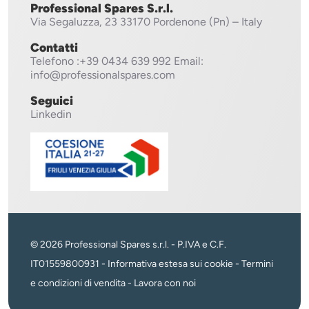
Professional Spares S.r.l.
Via Segaluzza, 23
33170 Pordenone (Pn) – Italy
Contatti
Telefono
:+39 0434 639 992
Email:
info@professionalspares.com
Seguici
Linkedin
© 2026 Professional Spares s.r.l. - P.IVA e C.F.
IT01559800931 -
Informativa estesa sui cookie
-
Termini
e condizioni di vendita
-
Lavora con noi