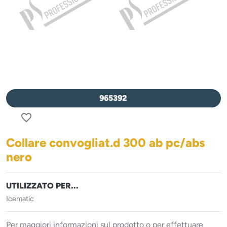
965392
favorite_border
Collare convogliat.d 300 ab pc/abs
nero
UTILIZZATO PER...
Icematic
Per maggiori informazioni sul prodotto o per effettuare