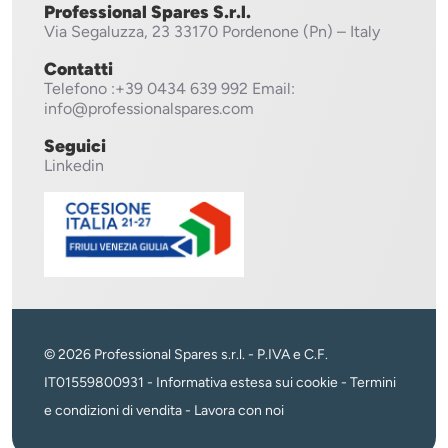
Professional Spares S.r.l.
Via Segaluzza, 23
33170 Pordenone (Pn) – Italy
Contatti
Telefono
:+39 0434 639 992
Email:
info@professionalspares.com
Seguici
Linkedin
© 2026 Professional Spares s.r.l. - P.IVA e C.F.
IT01559800931 -
Informativa estesa sui cookie
-
Termini
e condizioni di vendita
-
Lavora con noi