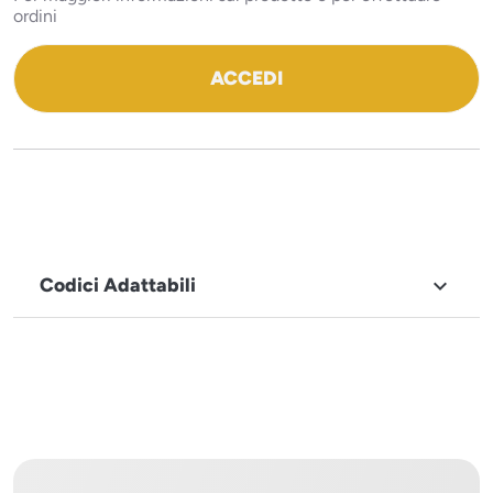
ordini
ACCEDI
Codici Adattabili

MARCHIO
Icematic