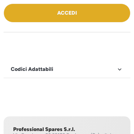
ACCEDI
Codici Adattabili

MARCHIO
Icematic
Professional Spares S.r.l.