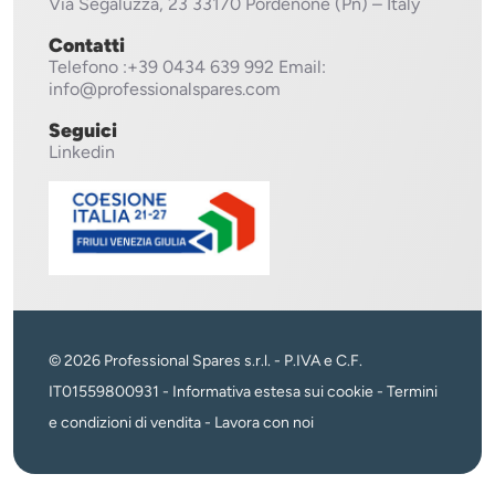
Via Segaluzza, 23
33170 Pordenone (Pn) – Italy
Contatti
Telefono
:+39 0434 639 992
Email:
info@professionalspares.com
Seguici
Linkedin
© 2026 Professional Spares s.r.l. - P.IVA e C.F.
IT01559800931 -
Informativa estesa sui cookie
-
Termini
e condizioni di vendita
-
Lavora con noi