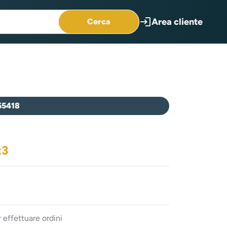
login
Area cliente
Cerca
65418
t3
 effettuare ordini