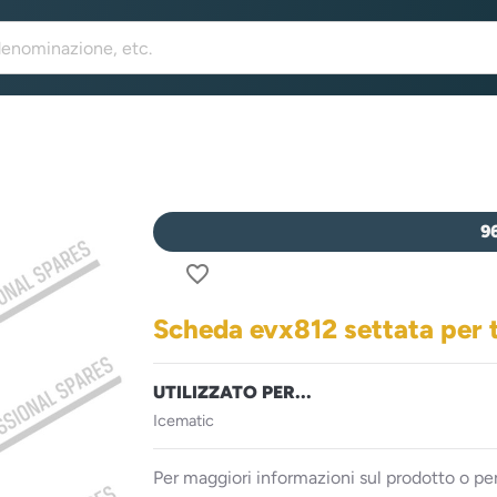
9
favorite_border
Scheda evx812 settata per 
UTILIZZATO PER...
Icematic
Per maggiori informazioni sul prodotto o per