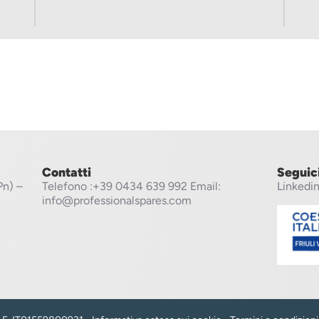
Contatti
Seguic
Pn) –
Telefono
:+39 0434 639 992
Email:
Linkedi
info@professionalspares.com