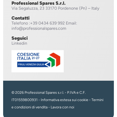
Professional Spares S.r.l.
Via Segaluzza, 23
33170 Pordenone (Pn) – Italy
Contatti
Telefono
:+39 0434 639 992
Email:
info@professionalspares.com
Seguici
Linkedin
© 2026 Professional Spares s.r.l. - P.IVA e C.F.
IT01559800931 -
Informativa estesa sui cookie
-
Termini
e condizioni di vendita
-
Lavora con noi