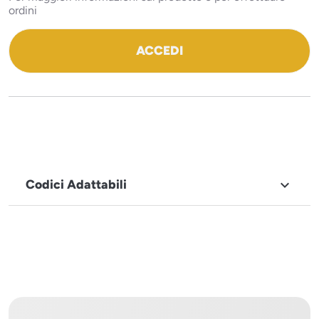
ordini
ACCEDI
Codici Adattabili

MARCHIO
Icematic