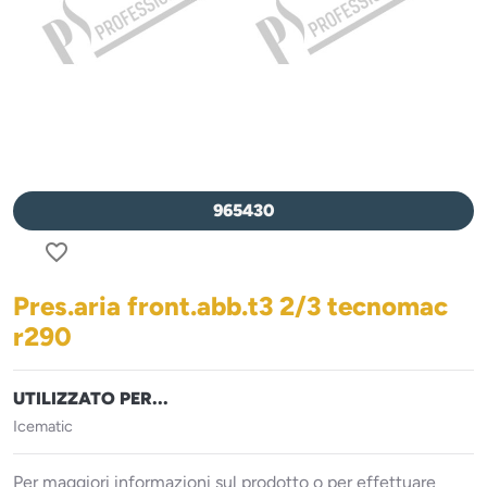
965430
favorite_border
Pres.aria front.abb.t3 2/3 tecnomac
r290
UTILIZZATO PER...
Icematic
Per maggiori informazioni sul prodotto o per effettuare