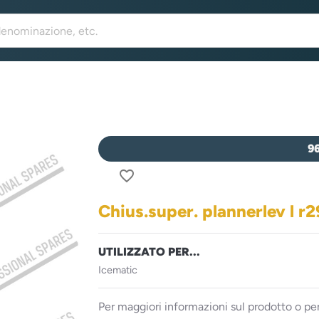
9
favorite_border
Chius.super. plannerlev l r
UTILIZZATO PER...
Icematic
Per maggiori informazioni sul prodotto o per