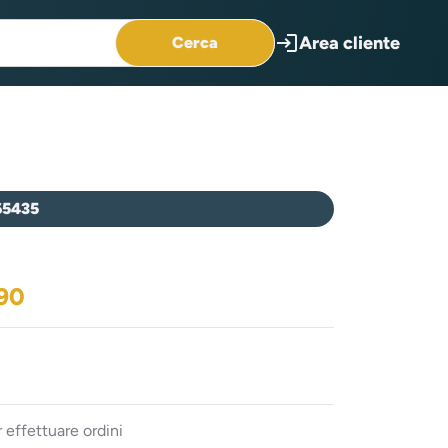
login
Area cliente
Cerca
65435
290
 effettuare ordini