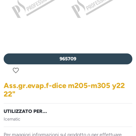
965709
favorite_border
Ass.gr.evap.f-dice m205-m305 y22
22"
UTILIZZATO PER...
Icematic
Per maggiori informazioni sul prodotto o per effettuare