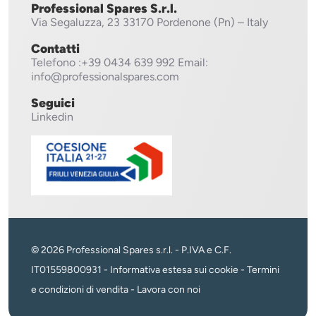
Professional Spares S.r.l.
Via Segaluzza, 23
33170 Pordenone (Pn) – Italy
Contatti
Telefono
:+39 0434 639 992
Email:
info@professionalspares.com
Seguici
Linkedin
© 2026 Professional Spares s.r.l. - P.IVA e C.F.
IT01559800931 -
Informativa estesa sui cookie
-
Termini
e condizioni di vendita
-
Lavora con noi