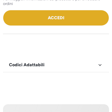
ordini
ACCEDI
Codici Adattabili

MARCHIO
Icematic