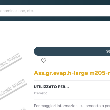
9
favorite_border
Ass.gr.evap.h-large m205-
UTILIZZATO PER...
Icematic
Per maggiori informazioni sul prodotto o per