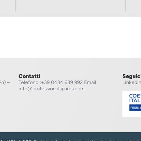
Contatti
Seguic
Pn) –
Telefono
:+39 0434 639 992
Email:
Linkedi
info@professionalspares.com