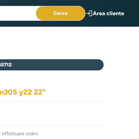
login
Area cliente
Cerca
65712
m305 y22 22"
 effettuare ordini