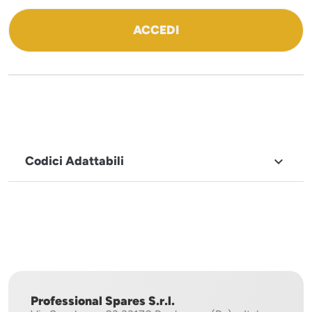
ACCEDI
Codici Adattabili

MARCHIO
Icematic
Professional Spares S.r.l.