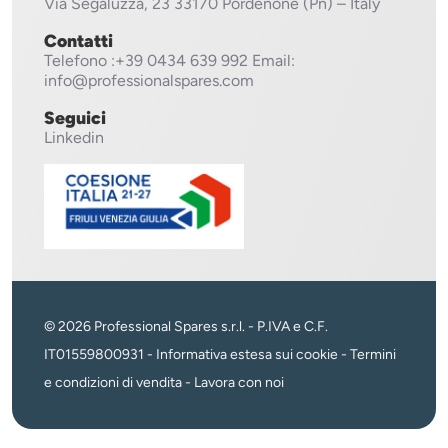
Via Segaluzza, 23
33170 Pordenone (Pn) – Italy
Contatti
Telefono
:+39 0434 639 992
Email:
info@professionalspares.com
Seguici
Linkedin
© 2026 Professional Spares s.r.l. - P.IVA e C.F.
IT01559800931 -
Informativa estesa sui cookie
-
Termini
e condizioni di vendita
-
Lavora con noi