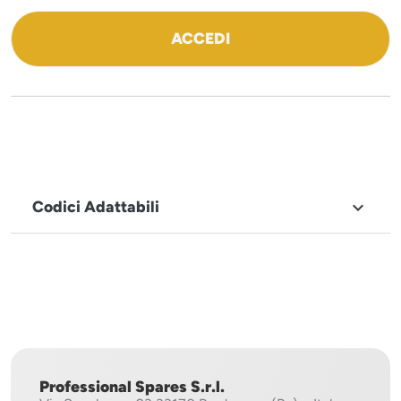
ACCEDI
Codici Adattabili

MARCHIO
Icematic
Professional Spares S.r.l.