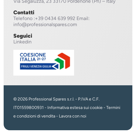
Via Segaluzza, 23
33170 Pordenone (Pn) – Italy
Contatti
Telefono
:+39 0434 639 992
Email:
info@professionalspares.com
Seguici
Linkedin
© 2026 Professional Spares s.r.l. - P.IVA e C.F.
IT01559800931 -
Informativa estesa sui cookie
-
Termini
e condizioni di vendita
-
Lavora con noi