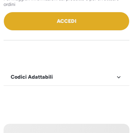
ordini
ACCEDI
Codici Adattabili

MARCHIO
Icematic