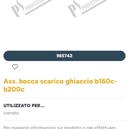
965742
favorite_border
Ass. bocca scarico ghiaccio b160c-
b200c
UTILIZZATO PER...
Icematic
Per maggiori informazioni sul prodotto o per effettuare