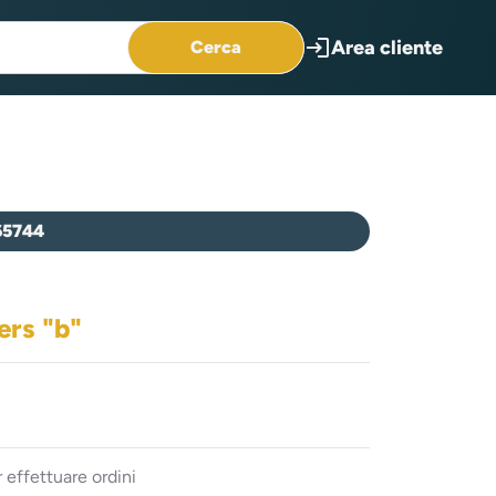
login
Area cliente
Cerca
65744
ers "b"
 effettuare ordini