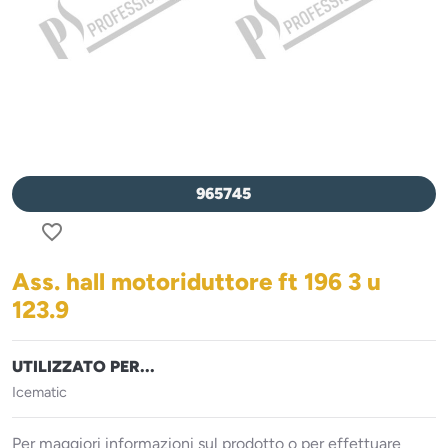
965745
favorite_border
Ass. hall motoriduttore ft 196 3 u
123.9
UTILIZZATO PER...
Icematic
Per maggiori informazioni sul prodotto o per effettuare