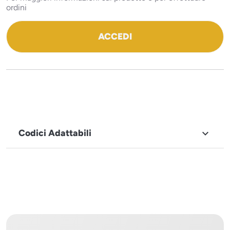
ordini
ACCEDI
Codici Adattabili

MARCHIO
Icematic