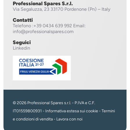
Professional Spares S.r.l.
Via Segaluzza, 23
33170 Pordenone (Pn) – Italy
Contatti
Telefono
:+39 0434 639 992
Email:
info@professionalspares.com
Seguici
Linkedin
© 2026 Professional Spares s.r.l. - P.IVA e C.F.
IT01559800931 -
Informativa estesa sui cookie
-
Termini
e condizioni di vendita
-
Lavora con noi