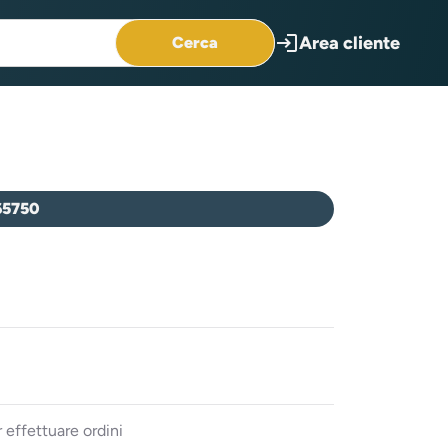
login
Area cliente
Cerca
65750
 effettuare ordini