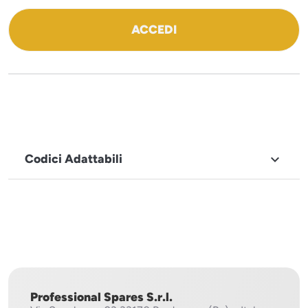
ACCEDI
Codici Adattabili

MARCHIO
Icematic
Professional Spares S.r.l.