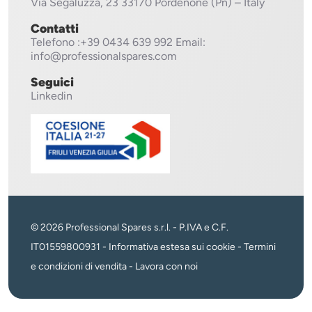
Via Segaluzza, 23
33170 Pordenone (Pn) – Italy
Contatti
Telefono
:+39 0434 639 992
Email:
info@professionalspares.com
Seguici
Linkedin
© 2026 Professional Spares s.r.l. - P.IVA e C.F.
IT01559800931 -
Informativa estesa sui cookie
-
Termini
e condizioni di vendita
-
Lavora con noi